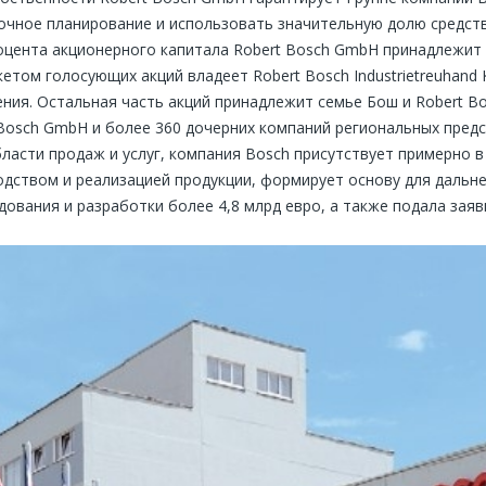
очное планирование и использовать значительную долю средств
оцента акционерного капитала Robert Bosch GmbH принадлежит
кетом голосующих акций владеет Robert Bosch Industrietreuhand
ния. Остальная часть акций принадлежит семье Бош и Robert B
 Bosch GmbH и более 360 дочерних компаний региональных предс
ласти продаж и услуг, компания Bosch присутствует примерно в 
ством и реализацией продукции, формирует основу для дальней
дования и разработки более 4,8 млрд евро, а также подала зая