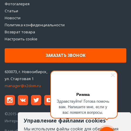
Фотогалерея
Статьи
Новости
Политика конфиденциальности
Возврат товара
Настроить cookie
ЗАКАЗАТЬ ЗВОНОК
630073, г. Новосибирск,
ул. Стартовая 1
manager@x2dom.ru
Римма
Здравствуйте! Готова помочь
вам. Напишите мне, если у
вас появятся вопросы.
©2015-2026 ООО «ДаблДом»
Управление файлами cookies
Интернет-магазин инженерной сантехники
Мы используем файлы cookie для обеспечения
Разработка сайта —
Айкон