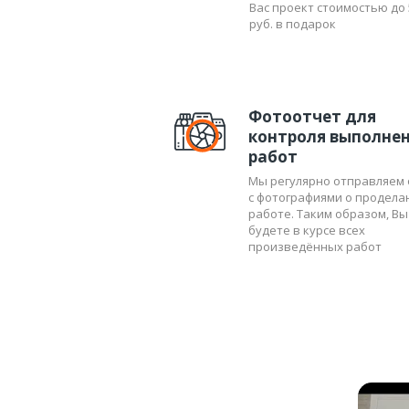
Вас проект стоимостью до 
руб. в подарок
На этом первый этап работ завершае
окончании ремонта, когда уже заверше
Этот второй этап занимает немного в
сдачей, конечно же, проводится еще 
Фотоотчет для
Если Вам необходим такой безопасны
контроля выполне
«ДаблДом», квалифицированные спец
работ
производственном помещении.
Мы регулярно отправляем 
с фотографиями о продела
работе. Таким образом, Вы
будете в курсе всех
произведённых работ
ПЕРЕЙТИ В ФОТОГАЛЕРЕЮ