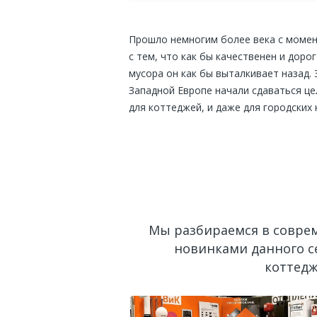
Прошло немногим более века с момент
с тем, что как бы качественен и доро
мусора он как бы выталкивает назад.
Западной Европе начали сдаваться ц
для коттеджей, и даже для городских
Такая стационарная система получила
требующее перемещения по комнатам,
Внешние части встроенного пылесоса 
размещаемые в разных углах помещени
пылесоса идет система веток воздухо
Мы разбираемся в совре
новинками данного с
Компания «ДаблДом» проектирует и 
коттедж
Оставьте заявку
прямо сейчас и 
ЧТО ВХОДИТ В УСЛУГ