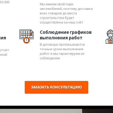
50 000
Мы имеем свой парк
тся. А вот монтаж пневморозеток, электроблока встроенного п
автомобилей, поэтому доставка
но оформление стен (покраска, обои и т.д.), полов, и в общем
всех товаров до места
строительства будет
ремени, порядка пары часов. И вот, встроенный пылесос готов 
осуществлена за наш счёт
одна контрольная проверка герметичности всей системы.
Соблюдение графиков
й для здоровья, удобный в использовании встроенный пылесос,
ния
выполнения работ
иалисты которой осуществят монтаж встроенного пылесоса в В
В договоре прописываются
точные сроки выполнения
отчёт
работ и мы гарантируем их
нной
соблюдение
ЗАКАЗАТЬ КОНСУЛЬТАЦИЮ