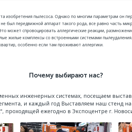
а изобретения пылесоса. Однако по многим параметрам он пере
г не был передвижной аппарат такого рода, все равно часть мик
 Это может спровоцировать аллергические реакции, размножение 
елые жилые комплексы со встроенными системами пылеудаления.
 квартир, особенно если там проживают аллергики.
 название «встроенный пылесос». Это крайне удобное и весьма
 помещениям. А еще оно безопасно для здоровья.
Почему выбирают нас?
– это шланг, который используется для всасывания пыли, грязи,
я. К последним и подключается шланг при проведении уборки. О
водов, которые обычно прячутся в стяжки пола, стен.
менных инженерных системах, посещаем выставк
егмента, и каждый год Выставляем наш стенд на
осуществляет монтаж современных встраиваемых пылесосов.
", проходящей ежегодно в Экспоцентре г. Новос
наши специалисты рассчитают стоимость Вашего проект
У ПРОЕКТИРОВАНИЯ