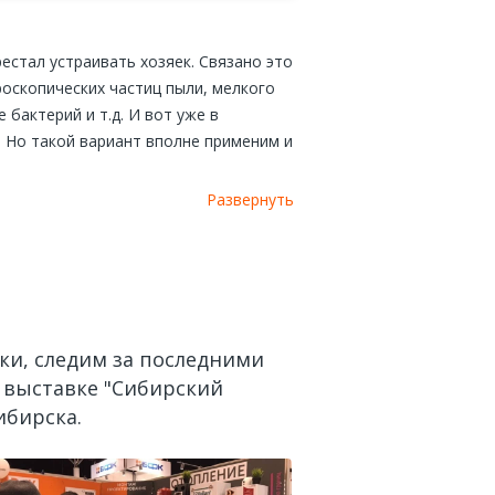
стал устраивать хозяек. Связано это
роскопических частиц пыли, мелкого
бактерий и т.д. И вот уже в
 Но такой вариант вполне применим и
Развернуть
 практичное приспособление, не
 мелкого мусора, и пневморозетки,
т них к электрическому блоку такого
и, следим за последними
 выставке "Сибирский
ибирска.
а!