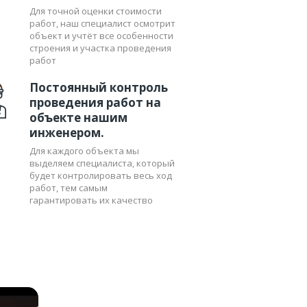
Для точной оценки стоимости
ылесоса осуществляется уже по
работ, наш специалист осмотрит
-то помещение практически готово.
объект и учтёт все особенности
строения и участка проведения
к работе. Перед окончательной
работ
Постоянный контроль
 то обращайтесь в компанию
проведения работ на
ашем жилье или офисном,
объекте нашим
инженером.
Для каждого объекта мы
выделяем специалиста, который
будет контролировать весь ход
работ, тем самым
гарантировать их качество