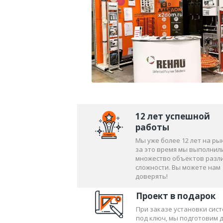
Наши специалисты быстро и качестве
Проектирование включает следующие
Обследование объекта, составл
Планирование проведения систе
Разработка схемы трубопроводо
«сердцем» системы. Обычно его 
часть застекленного балкона, 
12 лет успешной
помещения;
работы
Разметка напольного покрытия;
Мы уже более 12 лет на ры
Составление спецификаций и см
за это время мы выполнил
множество объектов разл
ОСОБЕННОСТИ МОНТА
сложности. Вы можете нам
доверять!
Эта работа включает в себя 2 этапа, 
Проект в подарок
трубопроводов, подрозетников необх
При заказе установки сис
выравнивания стен. Тогда же проводи
под ключ, мы подготовим 