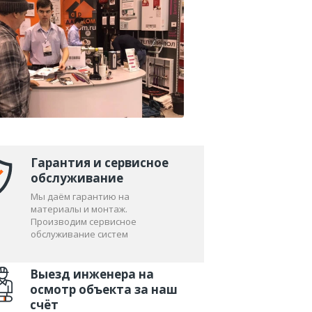
омещении или здании.
пылесоса, который и является
 этого вполне подойдет кладовка,
 обычно используют подвальные
Гарантия и сервисное
обслуживание
Мы даём гарантию на
материалы и монтаж.
Производим сервисное
обслуживание систем
это с тем, что установку
Выезд инженера на
онта, еще до заливки полов,
осмотр объекта за наш
счёт