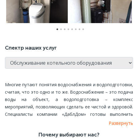
Спектр наших услуг
Многие путают понятия водоснабжения и водоподготовки,
считая, что это одно и то же. Водоснабжение – это подача
воды на объект, а водоподготовка – комплекс
мероприятий, позволяющих сделать ее чистой и здоровой.
Специалисты компании «ДаблДом» готовы выполнить
водоподготовку на Вашем объекте. Мы способны любую
Развернуть
жидкость превратить в воду, чистую и прозрачную, а не
Почему выбирают нас?
просто пригодную к употреблению и применению.