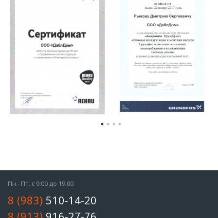
Обладая огромным опытом и большим штатом
профессиональных сотрудников, мы не только быстро и
качественно создадим проект кондиционирования, но и при
желании заказчика выполним все работы по монтажу,
подбору и комплектации оборудования и материалов,
проверкой качества выполненных работ и эффективности
системы, ввода системы в эксплуатацию, а также
гарантийное и постгарантийное обслуживание.
Пн.- Пт. с 9:00 до 19:00
8 (983)
510-14-20
8 (913)
916-27-76