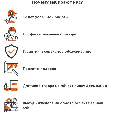
Почему выбирают нас?
воздуха внутри помещения зависит не только способность
восстанавливать силы, но и здоровье напрямую.
12 лет успешной работы
Комфортное состояние человека заключается в
минимизации перепадов температур, излишнего нагрева
тела или охлаждения, а также от влажности в помещении.
Профессиональные бригады
Все эти задачи решаются грамотной установкой системы
кондиционирования в доме, которую необходимо
запроектировать на этапе строительства.
Гарантия и сервисное обслуживание
Перечислим основные преимущества кондиционирования
помещения:
Проект в подарок
По необходимости кондиционер можно использовать
для увлажнения воздуха и для осушения.
Доставка товара на объект силами компании
Очищение воздуха, поступаемого с улицы.
Обеспечение необходимой циркуляции и обмена
Выезд инженера на осмотр объекта за наш
воздуха.
счёт
Поддержание комфортной управляемой