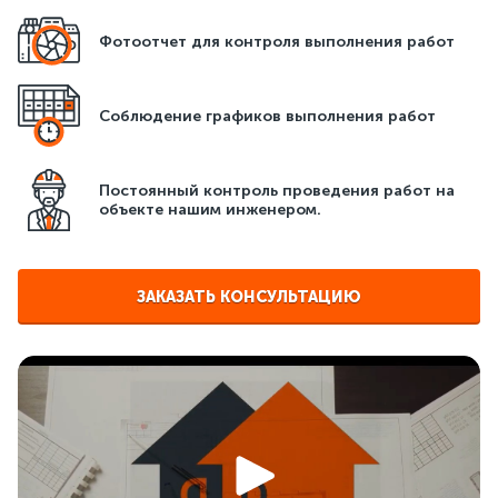
температурой внутри помещения.
Фотоотчет для контроля выполнения работ
Благодаря системам
вентиляции
и кондиционирования
можно создать максимального комфорта при минимальных
Соблюдение графиков выполнения работ
затратах, если подойти к решению этого вопроса с
помощью проектирования кондиционирования.
Постоянный контроль проведения работ на
Уровень комфорта и конечный результат, в том числе и
объекте нашим инженером.
финансовый, зависит от:
грамотного распределения воздуха без холодных и
ЗАКАЗАТЬ КОНСУЛЬТАЦИЮ
пустых зон;
точного расчета мощности и подбора оборудования,
чтобы обеспечить экономичный расход энергии;
уровня автоматизации и управления системой
кондиционирования;
качества обработки и подготовки поступаемого
воздуха;