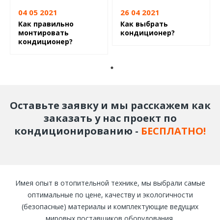
Проведение согласования проекта.
04 05 2021
26 04 2021
Варианты подбора материалов и оборудования для
Как правильно
Как выбрать
монтировать
кондиционер?
создания системы, комплектация материалом и
кондиционер?
оборудованием.
При необходимости – все услуги по монтажу систем.
Сервисное обслуживание системы
кондиционирования.
Оставьте заявку и мы расскажем как
ПОРЯДОК ПРОЕКТИРОВАНИЯ СИСТЕМЫ
заказать у нас проект по
КОНДИЦИОНИРОВАНИЯ
кондиционированию -
БЕСПЛАТНО!
Мы обеспечиваем тщательный подход к созданию проекта
и изучаем все особенности объекта и потребности
владельцев дома.
Имея опыт в отопительной технике, мы выбрали самые
Перечислим основные этапы создания проекта
оптимальные по цене, качеству и экологичности
кондиционирования:
(безопасные) материалы и комплектующие ведущих
мировых поставщиков оборудования.