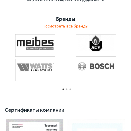
Получение от заказчика исходных данных, связанных
как с самим объектом, так и с земельным участком
при необходимости. Проводится обследование
Бренды
месторасположения строения, изучаются проектные
Посмотреть все бренды
материалы.
Создается эскизный проект системы
кондиционирования в Revit. Проект может быть в
формате 2d или 3d. Он становится основой для
технико-экономического обоснования проекта,
технического задания, которое согласовывается с
заказчиком.
По получении положительного заключения создается
рабочая документация -итоговый проект: чертежи,
спецификации и непосредственную детализацию
выполнения работ до уровня, указанного в
техзадании.
Сертификаты компании
По окончании монтажных работ создается
исполнительная документация.