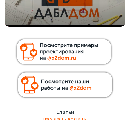
бесшумности системы;
безошибочного монтажа системы
кондиционирования, чтобы исключить
высокозатратные переделки;
времени, потраченного владельцем дома на
установку кондиционирования и вентиляции в своем
доме.
Все эти задачи решаются с помощью проектирования
системы кондиционирования специалистами компании
Даблдом. Мы более 10 лет на рынке инженерных систем и
предлагаем услуги проектирования и установки систем
вентиляции, кондиционирования и всех инженерных систем
загородного дома.
Помимо проекта кондиционирования компания Даблдом
Статьи
предлагает комплекс работ по установке системы
Посмотреть все статьи
кондиционирования в Вашем доме: