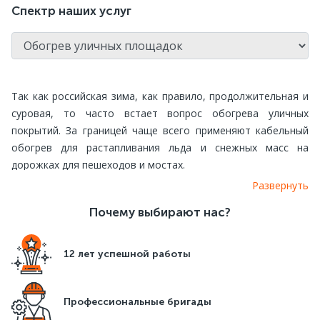
Спектр наших услуг
Так как российская зима, как правило, продолжительная и
суровая, то часто встает вопрос обогрева уличных
покрытий. За границей чаще всего применяют кабельный
обогрев для растапливания льда и снежных масс на
дорожках для пешеходов и мостах.
Развернуть
Компания ДаблДом осуществляет полный расчет и
Почему выбирают нас?
установку систем обогрева, которые служат для
обеспечения комфорта и безопасности, экономят Ваше
время на очистку территории от снега, способствуют
12 лет успешной работы
сохранению целостности дорожного покрытия, а также
позволяют на долгие годы позабыть о неудобствах,
которые вызваны снежными массами и ледяным покрытием
Профессиональные бригады
у частного дома или гаража.