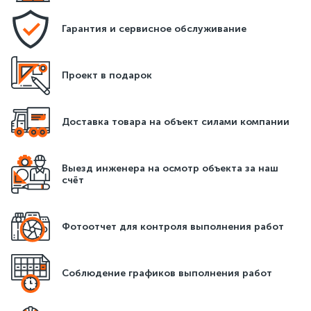
Компания ДаблДом занимается установкой
Гарантия и сервисное обслуживание
обогревательных систем для:
•
уличных площадок;
Проект в подарок
•
террас;
•
территорий близ дома;
•
дорожных покрытий;
Доставка товара на объект силами компании
•
скатов кровли;
•
водостоков.
Выезд инженера на осмотр объекта за наш
Монтаж систем обогрева уличных площадок проводят
счёт
квалифицированные электрики и монтажники, что
значительно увеличивает безопасность в процессе
Фотоотчет для контроля выполнения работ
эксплуатации.
Основные этапы монтажа системы обогрева:
Соблюдение графиков выполнения работ
1.
Выбор и расчет системы обогрева для уличной
площадки.