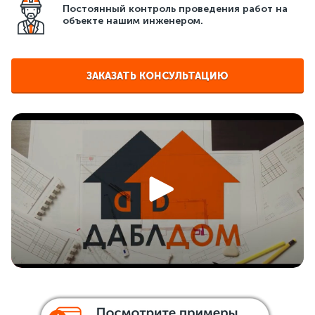
2.
Укладка нагревательного мата на заранее
Постоянный контроль проведения работ на
подготовленную поверхность, его крепление.
объекте нашим инженером.
3.
Выведение монтажного конца нагревательной
поверхности к месту нахождения регулятора температуры.
4.
Заливка нагревательной поверхности плиточным
ЗАКАЗАТЬ КОНСУЛЬТАЦИЮ
раствором, его высушивание.
5.
Прокладывание датчика температуры воздуха,
установка терморегулятора.
6.
Укладка покрытия на обогреваемую поверхность, к
примеру, каменную или гранитную.
7.
Опрессовывание и гидравлические испытания системы.
Каждому заказчику предоставляется гарантийное
обслуживание!
ПЕРЕЙТИ В ФОТОГАЛЕРЕЮ