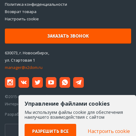
Политика конфиденциальности
Возврат товара
Настроить cookie
ЗАКАЗАТЬ ЗВОНОК
630073, г. Новосибирск,
ул. Стартовая 1
manager@x2dom.ru
©2015-2026 ООО «ДаблДом»
Управление файлами cookies
Интернет-магазин инженерной сантехники
Мы используем файлы cookie для обеспечения
Разработка сайта —
Айкон
наилучшего взаимодействия с сайтом
Настроить cookie
ПЕРЕЙТИ ВВЕРСИЮ ДЛЯ ПК
РАЗРЕШИТЬ ВСЕ