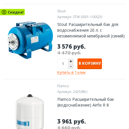
Stout
Скидка!
Артикул:
STW-0001-100020
Stout Расширительный бак для
водоснабжения 20 л. с
незаменяемой мембраной (синий)
3 576 руб.
4 470 руб.
+
В КОРЗИНУ
-
Купить в 1 клик
Flamco
Артикул:
24259RU
Flamco Расширительный бак
(водоснабжение) Airfix R 8
3 961 руб.
4 660 руб.