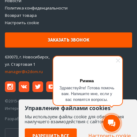
Новости
Политика конфиденциальности
Возврат товара
Настроить cookie
ЗАКАЗАТЬ ЗВОНОК
630073, г. Новосибирск,
ул. Стартовая 1
manager@x2dom.ru
Римма
Здравствуйте! Готова помочь
вам. Напишите мне, если у
вас появятся вопросы.
©2015-2026 ООО «ДаблДом»
Управление файлами cookies
Интернет-магазин инженерной сантехники
Мы используем файлы cookie для обеспечения
Разработка сайта —
Айкон
наилучшего взаимодействия с сайтом
Настроить cookie
ПЕРЕЙТИ ВВЕРСИЮ ДЛЯ ПК
РАЗРЕШИТЬ ВСЕ