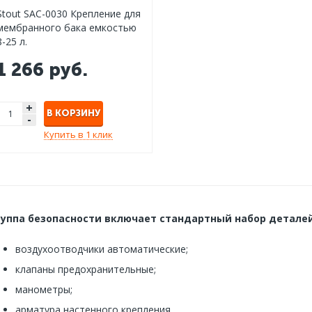
Stout SAC-0030 Крепление для
мембранного бака емкостью
8-25 л.
1 266 руб.
+
В КОРЗИНУ
-
Купить в 1 клик
руппа безопасности включает стандартный набор деталей
воздухоотводчики автоматические;
клапаны предохранительные;
манометры;
арматура настенного крепления.