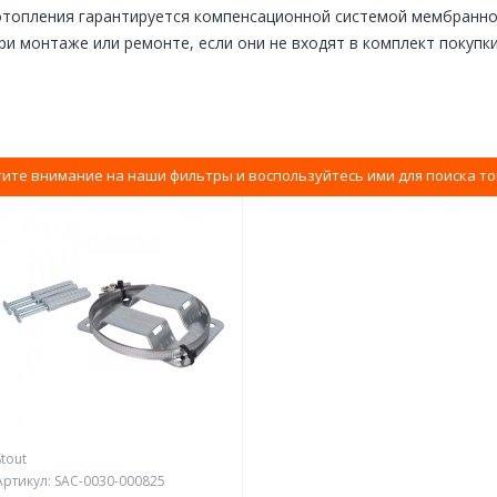
отопления гарантируется компенсационной системой мембранно
и монтаже или ремонте, если они не входят в комплект покупк
ите внимание на наши фильтры и воспользуйтесь ими для поиска т
Stout
Артикул:
SAC-0030-000825