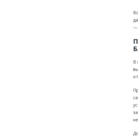
Вс
да
— 
П
Б
В 
вы
от
Пр
са
ус
за
не
До