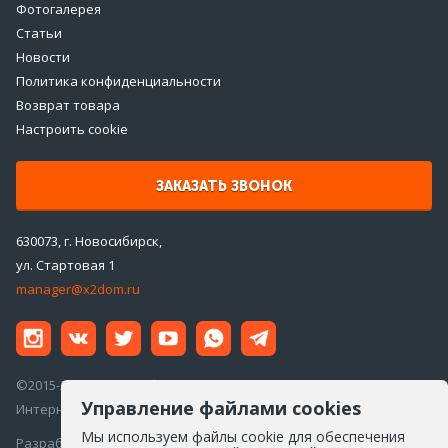
Фотогалерея
Статьи
Новости
Политика конфиденциальности
Возврат товара
Настроить cookie
ЗАКАЗАТЬ ЗВОНОК
630073, г. Новосибирск,
ул. Стартовая 1
manager@x2dom.ru
©2015-2026 ООО «ДаблДом»
Управление файлами cookies
Интернет-магазин инженерной сантехники
Мы используем файлы cookie для обеспечения
Разработка сайта —
Айкон