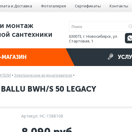
плата и Доставка
Фотогалерея
Сертификаты
Контакты
и монтаж
ой сантехники
630073, г. Новосибирск, ул.
Стартовая, 1
-МАГАЗИН
УСЛУ
АТЕЛИ
•
Электрические водонагреватели
•
BALLU BWH/S 50 LEGACY
Артикул: НС-1588108
8 090
руб.