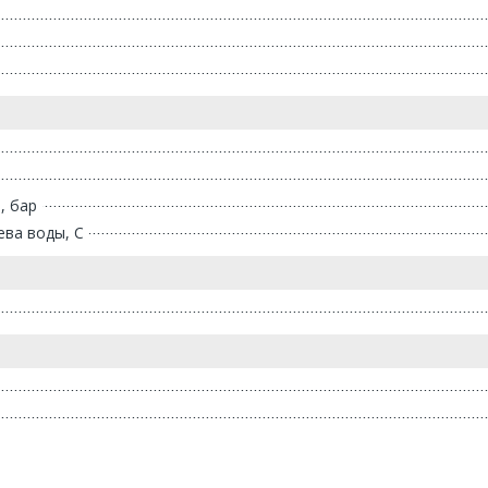
, бар
ва воды, С