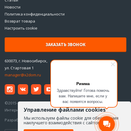
Новости
Политика конфиденциальности
Возврат товара
Настроить cookie
ЗАКАЗАТЬ ЗВОНОК
630073, г. Новосибирск,
ул. Стартовая 1
manager@x2dom.ru
Римма
Здравствуйте! Готова помочь
вам. Напишите мне, если у
вас появятся вопросы.
©2015-2026 ООО «ДаблДом»
Управление файлами cookies
Интернет-магазин инженерной сантехники
Мы используем файлы cookie для обеспечения
Разработка сайта —
Айкон
наилучшего взаимодействия с сайтом