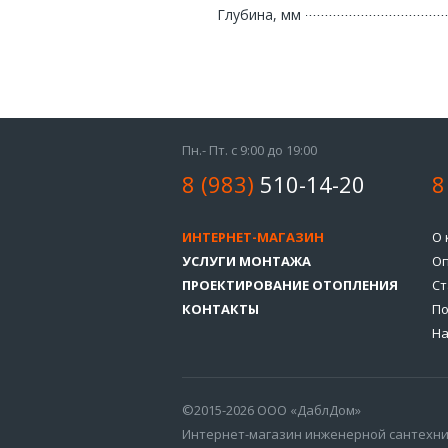
Глубина, мм
Пн.- Пт. с 9:00 до 19:00
8 (983)
510-14-20
8
ИНТЕРНЕТ-МАГАЗИН
О 
УСЛУГИ МОНТАЖА
Оп
ПРОЕКТИРОВАНИЕ ОТОПЛЕНИЯ
Ст
КОНТАКТЫ
По
На
©2015-2026 ООО «ДаблДом»
Интернет-магазин инженерной сантехн