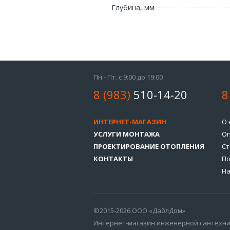
Глубина, мм
Пн.- Пт. с 9:00 до 19:00
8 (983)
510-14-20
8
ИНТЕРНЕТ-МАГАЗИН
О 
УСЛУГИ МОНТАЖА
Оп
ПРОЕКТИРОВАНИЕ ОТОПЛЕНИЯ
Ст
КОНТАКТЫ
По
На
©2015-2026 ООО «ДаблДом»
Интернет-магазин инженерной сантехн