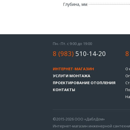
Глубина, мм
Пн.- Пт. с 9:00 до 19:00
8 (983)
510-14-20
8
ИНТЕРНЕТ-МАГАЗИН
О 
УСЛУГИ МОНТАЖА
Оп
ПРОЕКТИРОВАНИЕ ОТОПЛЕНИЯ
Ст
КОНТАКТЫ
По
На
©2015-2026 ООО «ДаблДом»
Интернет-магазин инженерной сантехн