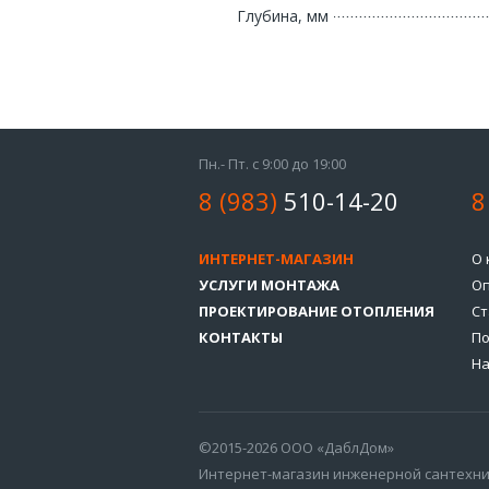
Глубина, мм
Пн.- Пт. с 9:00 до 19:00
8 (983)
510-14-20
8
ИНТЕРНЕТ-МАГАЗИН
О 
УСЛУГИ МОНТАЖА
Оп
ПРОЕКТИРОВАНИЕ ОТОПЛЕНИЯ
Ст
КОНТАКТЫ
По
На
©2015-2026 ООО «ДаблДом»
Интернет-магазин инженерной сантехн