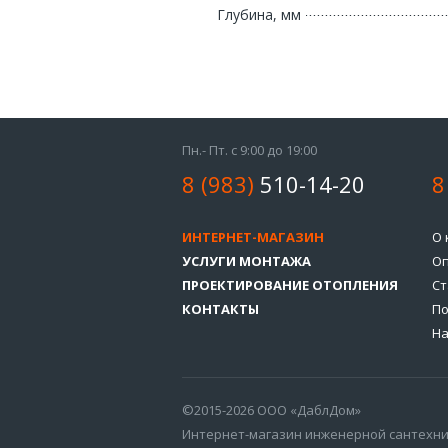
Глубина, мм
Пн.- Пт. с 9:00 до 19:00
8 (983)
510-14-20
8
ИНТЕРНЕТ-МАГАЗИН
О 
УСЛУГИ МОНТАЖА
Оп
ПРОЕКТИРОВАНИЕ ОТОПЛЕНИЯ
Ст
КОНТАКТЫ
По
На
©2015-2026 ООО «ДаблДом»
Интернет-магазин инженерной сантехн