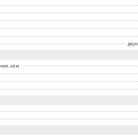
двух
ия, кв.м