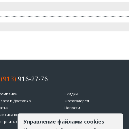
 (913)
916-27-76
компании
Скидки
лата и Доставка
Фотогалерея
атьи
Новости
литика конфиденциальности
Возврат товара
Управление файлами cookies
строить cookie