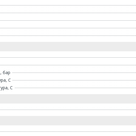
, бар
ра, С
ура, С