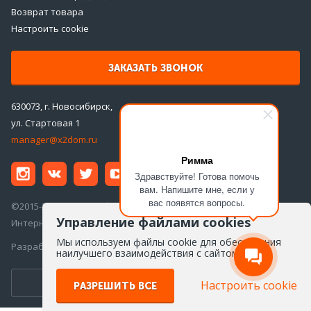
Возврат товара
Настроить cookie
ЗАКАЗАТЬ ЗВОНОК
630073, г. Новосибирск,
ул. Стартовая 1
manager@x2dom.ru
Римма
Здравствуйте! Готова помочь
вам. Напишите мне, если у
вас появятся вопросы.
©2015-2026 ООО «ДаблДом»
Управление файлами cookies
Интернет-магазин инженерной сантехники
Мы используем файлы cookie для обеспечения
Разработка сайта —
Айкон
наилучшего взаимодействия с сайтом
ПЕРЕЙТИ ВВЕРСИЮ ДЛЯ ПК
Настроить cookie
РАЗРЕШИТЬ ВСЕ