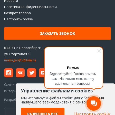
Новости
Политика конфиденциальности
Возврат товара
Настроить cookie
ЗАКАЗАТЬ ЗВОНОК
630073, г. Новосибирск,
ул. Стартовая 1
manager@x2dom.ru
Римма
Здравствуйте! Готова помочь
вам. Напишите мне, если у
вас появятся вопросы.
©2015-2026 ООО «ДаблДом»
Управление файлами cookies
Интернет-магазин инженерной сантехники
Мы используем файлы cookie для обеспечения
Разработка сайта —
Айкон
наилучшего взаимодействия с сайтом
ПЕРЕЙТИ ВВЕРСИЮ ДЛЯ ПК
Настроить cookie
РАЗРЕШИТЬ ВСЕ