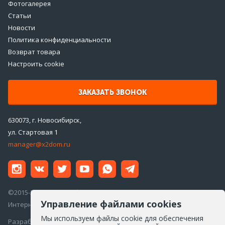
Фотогалерея
Статьи
Новости
Политика конфиденциальности
Возврат товара
Настроить cookie
ЗАКАЗАТЬ ЗВОНОК
630073, г. Новосибирск,
ул. Стартовая 1
manager@x2dom.ru
©2015-2026 ООО «ДаблДом»
Управление файлами cookies
Интернет-магазин инженерной сантехники
Мы используем файлы cookie для обеспечения
Разработка сайта —
Айкон