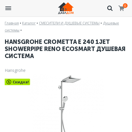
0
Главная
•
Каталог
•
СМЕСИТЕЛИ И ДУШЕВЫЕ СИСТЕМЫ
•
Душевые
системы
•
HANSGROHE CROMETTA Е 240 1JET
SHOWERPIPE RENO ECOSMART ДУШЕВАЯ
СИСТЕМА
Hansgrohe
Скидка!