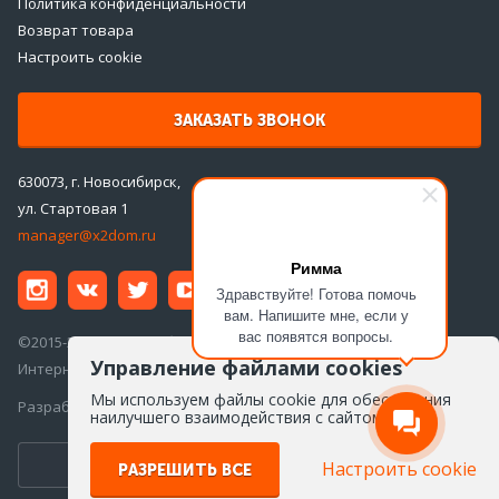
Политика конфиденциальности
Возврат товара
Настроить cookie
ЗАКАЗАТЬ ЗВОНОК
630073, г. Новосибирск,
ул. Стартовая 1
manager@x2dom.ru
Римма
Здравствуйте! Готова помочь
вам. Напишите мне, если у
вас появятся вопросы.
©2015-2026 ООО «ДаблДом»
Управление файлами cookies
Интернет-магазин инженерной сантехники
Мы используем файлы cookie для обеспечения
Разработка сайта —
Айкон
наилучшего взаимодействия с сайтом
ПЕРЕЙТИ ВВЕРСИЮ ДЛЯ ПК
Настроить cookie
РАЗРЕШИТЬ ВСЕ