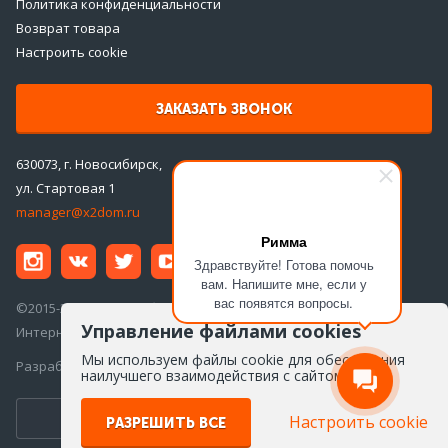
Политика конфиденциальности
Возврат товара
Настроить cookie
ЗАКАЗАТЬ ЗВОНОК
630073, г. Новосибирск,
ул. Стартовая 1
manager@x2dom.ru
Римма
Здравствуйте! Готова помочь
вам. Напишите мне, если у
вас появятся вопросы.
©2015-2026 ООО «ДаблДом»
Управление файлами cookies
Интернет-магазин инженерной сантехники
Мы используем файлы cookie для обеспечения
Разработка сайта —
Айкон
наилучшего взаимодействия с сайтом
ПЕРЕЙТИ ВВЕРСИЮ ДЛЯ ПК
Настроить cookie
РАЗРЕШИТЬ ВСЕ