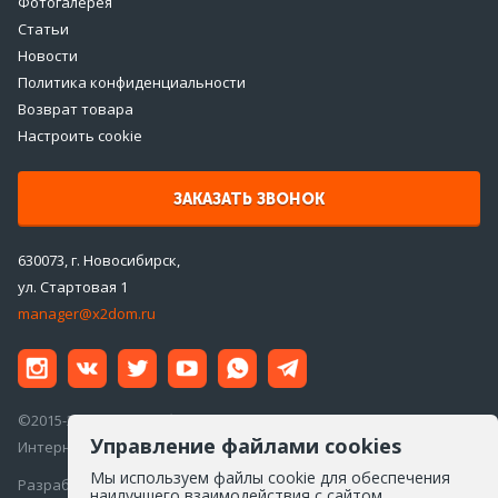
Фотогалерея
Статьи
Новости
Политика конфиденциальности
Возврат товара
Настроить cookie
ЗАКАЗАТЬ ЗВОНОК
630073, г. Новосибирск,
ул. Стартовая 1
manager@x2dom.ru
©2015-2026 ООО «ДаблДом»
Управление файлами cookies
Интернет-магазин инженерной сантехники
Мы используем файлы cookie для обеспечения
Разработка сайта —
Айкон
наилучшего взаимодействия с сайтом