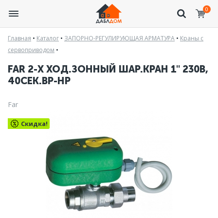
0
Главная
•
Каталог
•
ЗАПОРНО-РЕГУЛИРУЮЩАЯ АРМАТУРА
•
Краны с
сервоприводом
•
FAR 2-Х ХОД.ЗОННЫЙ ШАР.КРАН 1" 230В,
40СЕК.ВР-НР
Far
Скидка!