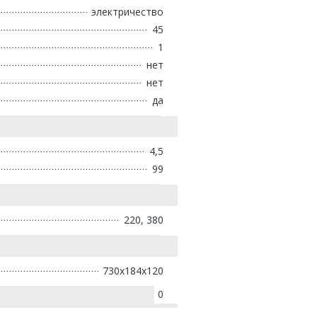
электричество
45
1
нет
нет
да
4,5
99
220, 380
730х184х120
0