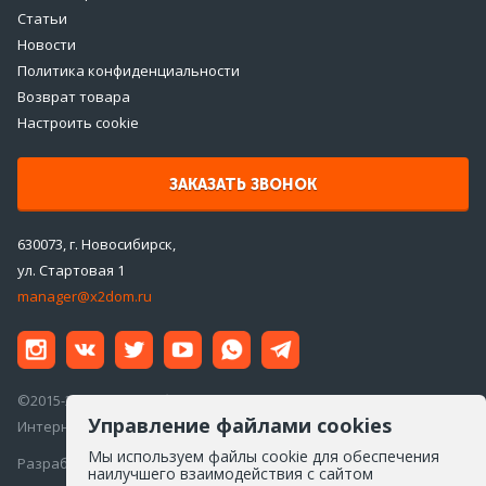
Статьи
Новости
Политика конфиденциальности
Возврат товара
Настроить cookie
ЗАКАЗАТЬ ЗВОНОК
630073, г. Новосибирск,
ул. Стартовая 1
manager@x2dom.ru
©2015-2026 ООО «ДаблДом»
Управление файлами cookies
Интернет-магазин инженерной сантехники
Мы используем файлы cookie для обеспечения
Разработка сайта —
Айкон
наилучшего взаимодействия с сайтом