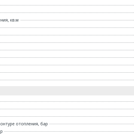
ия, кв.м
онтуре отопления, бар
ар